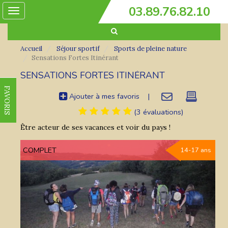
03.89.76.82.10
Toggle
navigation
Accueil
Séjour sportif
Sports de pleine nature
Sensations Fortes Itinérant
SENSATIONS FORTES ITINÉRANT
FAVORIS
Ajouter à mes favoris
|
(3 évaluations)
Être acteur de ses vacances et voir du pays !
COMPLET
14-17 ans