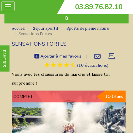
03.89.76.82.10
Toggle
navigation
Accueil
Séjour sportif
Sports de pleine nature
Sensations Fortes
SENSATIONS FORTES
FAVORIS
Ajouter à mes favoris
|
(10 évaluations)
Viens avec tes chaussures de marche et laisse toi
surprendre !
COMPLET
11-14 ans