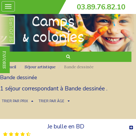
03.89.76.82.10
Toggle
navigation
FAVORIS
Accueil
Séjour artistique
Bande dessinée
Bande dessinée
1 séjour correspondant à Bande dessinée .
TRIER PAR PRIX
TRIER PAR ÂGE
Je bulle en BD